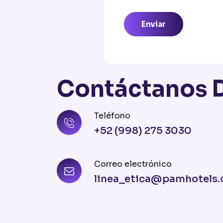
Enviar
Contáctanos 
Teléfono
+52 (998) 275 3030
Correo electrónico
linea_etica@pamhotels