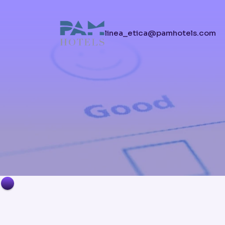
linea_etica@pamhotels.com