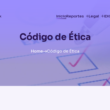
x
Inicio
Reportes
Legal
ID
Código de Ética
Home
Código de Ética