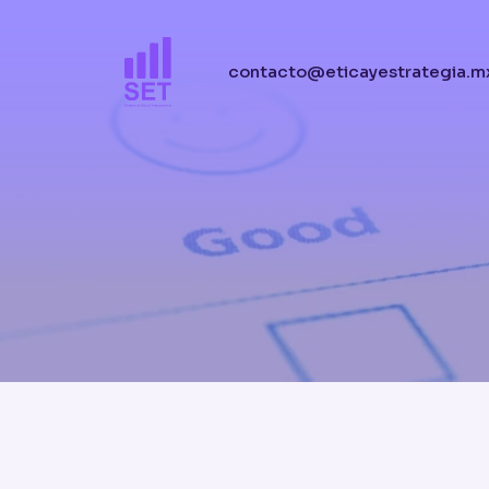
contacto@eticayestrategia.m